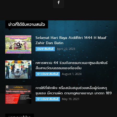
ข่าวที่ได้รับความสนใจ
Selamat Hari Raya Aidilfitri 1444 H Maaf
Zahir Dan Batin
April 22, 2023
ประชาสัมพันธ์
ทหารพราน 44 ร่วมกิจกรรมกวนอาซูรอสัมพันธ์
สืบสานวัฒนธรรมของท้องถิ่น
August 1, 2024
ข่าวประชาสัมพันธ์
การให้ที่พักพิง หรือสนับสนุนช่วยเหลือผู้ก่อเหตุ
รุนแรง มีความผิด ตามกฎหมายอาญา มาตรา 189
May 19, 2021
ข่าวประชาสัมพันธ์