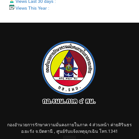
Views Last 30 days :
Views This Year :
กองอำนวยการรักษาความมั่นคงภายในภาค 4 ส่วนหน้า ค่ายสิรินธร
อ.ยะรัง จ.ปัตตานี , ศูนย์รับแจ้งเหตุฉุกเฉิน โทร.1341