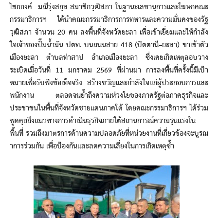
ไชยยงค์ มณีรุ่งสกุล สมาชิกวุฒิสภา ในฐานะเลขานุการและโฆษกคณะ
กรรมาธิการฯ ได้นำคณะกรรมาธิการการทหารและความมั่นคงของรัฐ
วุฒิสภา จำนวน 20 คน ลงพื้นที่จังหวัดยะลา เพื่อเข้าเยี่ยมและให้กำลัง
ใจเจ้าของปั๊มน้ำมัน ปตท. บนถนนสาย 418 (ปัตตานี–ยะลา) ขาเข้าตัว
เมืองยะลา ตำบลท่าสาป อำเภอเมืองยะลา ซึ่งเคยเกิดเหตุลอบวาง
ระเบิดเมื่อวันที่ 11 มกราคม 2569 ที่ผ่านมา การลงพื้นที่ครั้งนี้มีเป้า
หมายเพื่อรับฟังข้อเท็จจริง สร้างขวัญและกำลังใจแก่ผู้ประกอบการและ
พนักงาน ตลอดจนย้ำถึงความห่วงใยของภาครัฐต่อภาคธุรกิจและ
ประชาชนในพื้นที่จังหวัดชายแดนภาคใต้ โดยคณะกรรมาธิการฯ ได้ร่วม
พูดคุยถึงแนวทางการดำเนินธุรกิจภายใต้สถานการณ์ความรุนแรงใน
พื้นที่ รวมถึงมาตรการด้านความปลอดภัยที่หน่วยงานที่เกี่ยวข้องจะบูรณ
าการร่วมกัน เพื่อป้องกันและลดความเสี่ยงในการเกิดเหตุซ้ำ