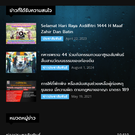
ข่าวที่ได้รับความสนใจ
Selamat Hari Raya Aidilfitri 1444 H Maaf
Zahir Dan Batin
April 22, 2023
ประชาสัมพันธ์
ทหารพราน 44 ร่วมกิจกรรมกวนอาซูรอสัมพันธ์
สืบสานวัฒนธรรมของท้องถิ่น
August 1, 2024
ข่าวประชาสัมพันธ์
การให้ที่พักพิง หรือสนับสนุนช่วยเหลือผู้ก่อเหตุ
รุนแรง มีความผิด ตามกฎหมายอาญา มาตรา 189
May 19, 2021
ข่าวประชาสัมพันธ์
หมวดหมู่ข่าว
ข่าวประชาสัมพันธ์
10410