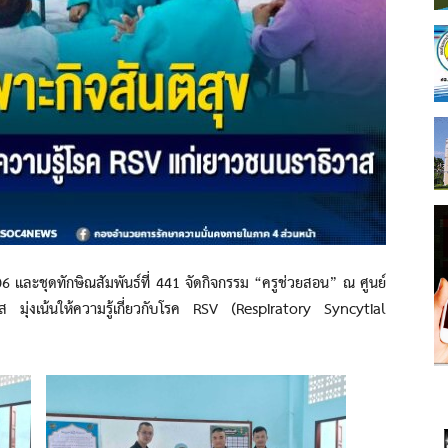
ละชุดทักษิณสัมพันธ์ที่ 441 จัดกิจกรรม “ครูช่วยสอน” ณ ศูนย์
ส มุ่งเน้นให้ความรู้เกี่ยวกับโรค RSV (Respiratory Syncytial