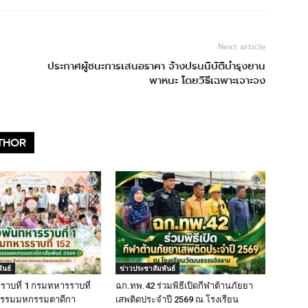
Next article
ประกาศผู้ชนะการเสนอราคา จ้างปรนนิบัติบำรุงยาน
พาหนะ โดยวิธีเฉพาะเจาะจง
THOR
ันธ์
ข่าวประชาสัมพันธ์
าบที่ 1 กรมทหารราบที่
ฉก.ทพ.42 ร่วมพิธีเปิดกีฬาต้านภัยยา
จกรรมมหกรรมตาดีกา
เสพติดประจำปี 2569 ณ โรงเรียน