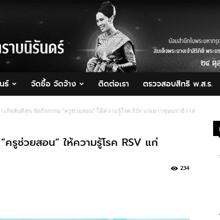
นธ์
จัดซื้อ จัดจ้าง
ติดต่อเรา
ตรวจสอบสิทธิ พ.ส.ร.
ะกิจสันติสุข จัดกิจกรรม “ครูช่วยสอน” ให้ความรู้โรค RSV แก่เยาวชนนราธิวาส
 “ครูช่วยสอน” ให้ความรู้โรค RSV แก่
234