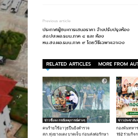
Previous article
ประกาศผู้ชนะการเสนอราคา จ้างปรับปรุงห้อง
สง.ปษ.ผอ.รมน.ภาค ๔ และ ห้อง
หน.สง.ผอ.รมน.ภาค ๙ โดยวิธีเฉพาะเจาะจง
RELATED ARTICLES
MORE FROM AU
ข่าวชี้แจง กรณีเหตุการณ์ต่างๆ
ข่าวประชาสัมพ
คนร้ายใช้อาวุธปืนยิงตำรวจ
กองพันทหารร
สภ.ทุ่งยางแดง บาดเจ็บ ก่อนส่งต่อรักษา
152 ร่วมกิ