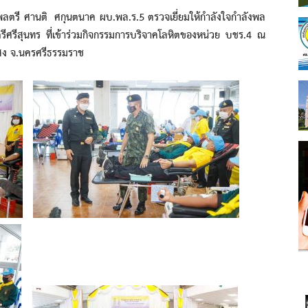
 พลตรี​ ศานติ ศกุนตนาค ผบ.พล.ร.5 ตรวจเยี่ยมให้กำลังใจกำลังพล
ศรีสุนทร ที่เข้าร่วมกิจกรรมการบริจาคโลหิตของหน่วย บชร.4 ณ
งสง จ.นครศรีธรรมราช