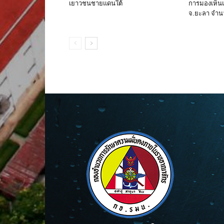
เยาวชนชายแดนใต้
การมองเห็น
จ.ยะลา จำนว