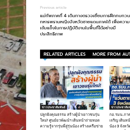
Previous article
แม่ทัพภาคที่ 4 เดินทางตรวจเยี่ยมการฝึกทบทวน
ทหารพรานหญิงจังหวัดชายแดนภาคใต้ เพื่อความ
เข้มแข็งในการปฏิบัติงานในพื้นที่ได้อย่างมี
ประสิทธิภาพ
RELATED ARTICLES
MORE FROM AU
ข่าวประชาสัมพันธ์
ข่าวประชาสัมพ
ปลูกฝังคุณธรรม สร้างผู้นำเยาวชนรุ่น
กอ.รมน.ภาค 
ใหม่! ศูนย์ยวพัฒน์ฯ เดินหน้าถ่ายทอด
เจริญ เดินหน
ความรู้จากรุ่นพี่สู่รุ่นน้อง สร้างเครือข่าย
น้อง 3 จังห