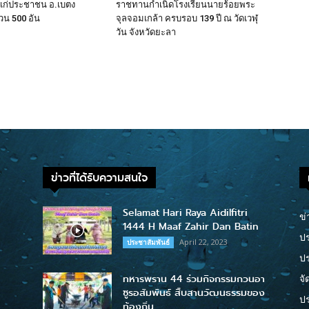
แก่ประชาชน อ.เบตง
ราชทานกำเนิดโรงเรียนนายร้อยพระ
น 500 อัน
จุลจอมเกล้า ครบรอบ 139 ปี ณ วัดเวฬุ
วัน จังหวัดยะลา
ข่าวที่ได้รับความสนใจ
Selamat Hari Raya Aidilfitri
ข่
1444 H Maaf Zahir Dan Batin
ปร
April 22, 2023
ประชาสัมพันธ์
ป
ทหารพราน 44 ร่วมกิจกรรมกวนอา
จั
ซูรอสัมพันธ์ สืบสานวัฒนธรรมของ
ปร
ท้องถิ่น