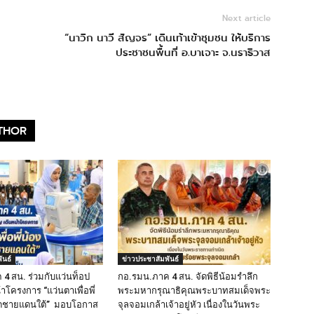
Next article
“นาวิก นาวี สัญจร” เดินเท้าเข้าชุมชน ให้บริการ
ประชาชนพื้นที่ อ.บาเจาะ จ.นราธิวาส
THOR
ันธ์
ข่าวประชาสัมพันธ์
4 สน. ร่วมกับแว่นท็อป
กอ.รมน.ภาค 4 สน. จัดพิธีน้อมรำลึก
้าโครงการ “แว่นตาเพื่อพี่
พระมหากรุณาธิคุณพระบาทสมเด็จพระ
วัดชายแดนใต้” มอบโอกาส
จุลจอมเกล้าเจ้าอยู่หัว เนื่องในวันพระ