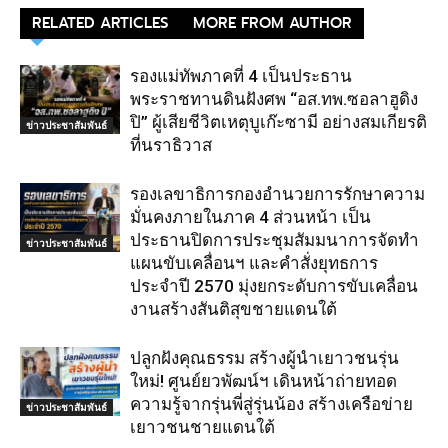
RELATED ARTICLES
MORE FROM AUTHOR
รองแม่ทัพภาคที่ 4 เป็นประธาน
พระราชทานดินฝังศพ “อส.ทพ.ซอลาฮูดิง
ปิ” ผู้เสียชีวิตเหตุบูเก๊ะซามี อย่างสมเกียรติ
ข่าวประชาสัมพันธ์
ที่นราธิวาส
รองเลขาธิการกองอำนวยการรักษาความ
มั่นคงภายในภาค 4 ส่วนหน้า เป็น
ประธานปิดการประชุมสัมมนาการจัดทำ
ข่าวประชาสัมพันธ์
แผนขับเคลื่อนฯ และคำสั่งยุทธการ
ประจำปี 2570 มุ่งยกระดับการขับเคลื่อน
งานสร้างสันติสุขชายแดนใต้
ปลูกฝังคุณธรรม สร้างผู้นำเยาวชนรุ่น
ใหม่! ศูนย์ยวพัฒน์ฯ เดินหน้าถ่ายทอด
ความรู้จากรุ่นพี่สู่รุ่นน้อง สร้างเครือข่าย
ข่าวประชาสัมพันธ์
เยาวชนชายแดนใต้