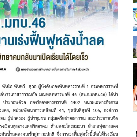
โท พันทวี สุวอ ผู้บังคับกองพันทหารราบที่ 1 กรมทหารราบที่
นย์บรรเทาสาธารณภัย มณฑลทหารบกที่ 46 (ศบภ.มทบ.46) ได้นำ
วน ประกอบด้วย กองร้อยทหารพรานที่ 4402 หน่วยเฉพาะกิจกรม
ดง, หน่วยพัฒนาการเคลื่อนที่ 44, ชุดสันติสุขที่ 105, องค์การ
ียน ผู้ปกครอง ผู้นำชุมชน กลุ่มเครือข่ายเยาวชน และประชาชนจิต
ี่ โรงเรียนทุ่งยางแดงพิทยาคม ตำบลตะโละแมะนา อำเภอทุ่งยางแดง
้ำลดลงจนเข้าสู่ภาวะปกติ ซึ่งการเร่งฟื้นฟูครั้งนี้เพื่อให้โรงเรียน