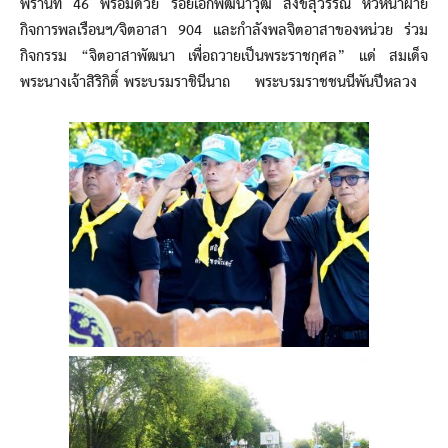
พรานที่ 46 พร้อมด้วย ร้อยเอกพัฒนาวุฒิ สังข์สุวรรณ หัวหน้าฝ่าย
กิจการพลเรือนฯ/จิตอาสา 904 และกำลังพลจิตอาสาของหน่วย ร่วม
กิจกรรม “จิตอาสาพัฒนา เพื่อถวายเป็นพระราชกุศล” แด่ สมเด็จ
พระนางเจ้าสิริกิติ์ พระบรมราชินีนาถ พระบรมราชชนนีพันปีหลวง