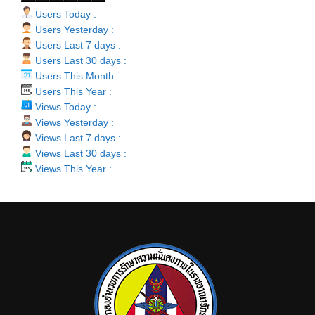
Users Today :
Users Yesterday :
Users Last 7 days :
Users Last 30 days :
Users This Month :
Users This Year :
Views Today :
Views Yesterday :
Views Last 7 days :
Views Last 30 days :
Views This Year :