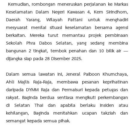
Kemudian, rombongan meneruskan perjalanan ke Markas
Keselamatan Dalam Negeri Kawasan 4, Kem Sirindhorn,
Daerah Yarang, Wilayah Pattani untuk menghadiri
mesyuarat menilai situasi keselamatan bersama agensi
berkaitan. Mereka turut memantau projek pembinaan
Sekolah Phra Dabos Selatan, yang sedang membina
bangunan 2 tingkat, tembok penahan dan 10 bilik air —
dijangka siap pada 28 Disember 2025.
Dalam semua lawatan ini, Jeneral Paiboon Khumchaya,
Ahli Majlis Raja-Raja, membawa pesanan keprihatinan
daripada DYMM Raja dan Permaisuri kepada petugas dan
rakyat. Baginda berdua sentiasa mengikuti perkembangan
di Selatan Thai dan apabila berlaku insiden atau
kehilangan, Baginda menitahkan ucapan takziah dan
semangat kepada semua pihak.