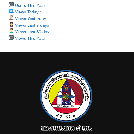
Users This Year :
Views Today :
Views Yesterday :
Views Last 7 days :
Views Last 30 days :
Views This Year :