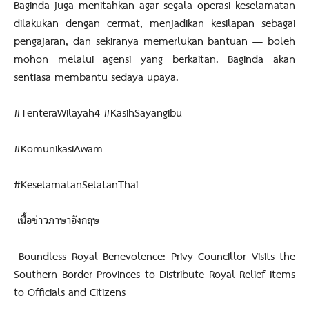
Baginda juga menitahkan agar segala operasi keselamatan
dilakukan dengan cermat, menjadikan kesilapan sebagai
pengajaran, dan sekiranya memerlukan bantuan — boleh
mohon melalui agensi yang berkaitan. Baginda akan
sentiasa membantu sedaya upaya.
#TenteraWilayah4 #KasihSayangIbu
#KomunikasiAwam
#KeselamatanSelatanThai
เนื้อข่าวภาษาอังกฤษ
Boundless Royal Benevolence: Privy Councillor Visits the
Southern Border Provinces to Distribute Royal Relief Items
to Officials and Citizens