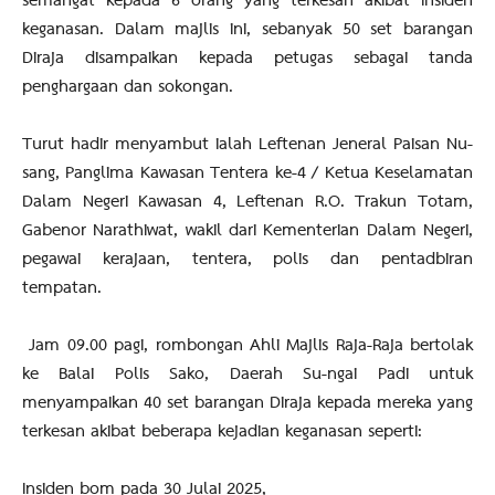
semangat kepada 6 orang yang terkesan akibat insiden
keganasan. Dalam majlis ini, sebanyak 50 set barangan
Diraja disampaikan kepada petugas sebagai tanda
penghargaan dan sokongan.
Turut hadir menyambut ialah Leftenan Jeneral Paisan Nu-
sang, Panglima Kawasan Tentera ke-4 / Ketua Keselamatan
Dalam Negeri Kawasan 4, Leftenan R.O. Trakun Totam,
Gabenor Narathiwat, wakil dari Kementerian Dalam Negeri,
pegawai kerajaan, tentera, polis dan pentadbiran
tempatan.
Jam 09.00 pagi, rombongan Ahli Majlis Raja-Raja bertolak
ke Balai Polis Sako, Daerah Su-ngai Padi untuk
menyampaikan 40 set barangan Diraja kepada mereka yang
terkesan akibat beberapa kejadian keganasan seperti:
Insiden bom pada 30 Julai 2025,