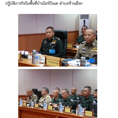
ปฏิบัติภารกิจในพื้นที่บ้านไอร์บือแต ตำบลช้างเผือก