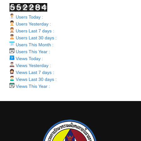
Users Today :
Users Yesterday :
Users Last 7 days :
Users Last 30 days :
Users This Month :
Users This Year :
Views Today :
Views Yesterday :
Views Last 7 days :
Views Last 30 days :
Views This Year :