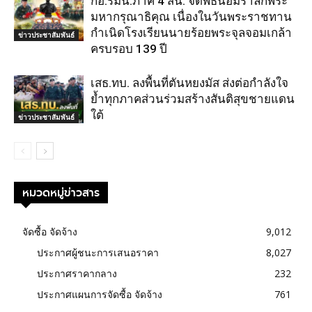
กอ.รมน.ภาค 4 สน. จัดพิธีน้อมรำลึกพระ
มหากรุณาธิคุณ เนื่องในวันพระราชทาน
กำเนิดโรงเรียนนายร้อยพระจุลจอมเกล้า
ข่าวประชาสัมพันธ์
ครบรอบ 139 ปี
เสธ.ทบ. ลงพื้นที่ตันหยงมัส ส่งต่อกำลังใจ
ย้ำทุกภาคส่วนร่วมสร้างสันติสุขชายแดน
ใต้
ข่าวประชาสัมพันธ์
หมวดหมู่ข่าวสาร
จัดซื้อ จัดจ้าง
9,012
ประกาศผู้ชนะการเสนอราคา
8,027
ประกาศราคากลาง
232
ประกาศแผนการจัดซื้อ จัดจ้าง
761