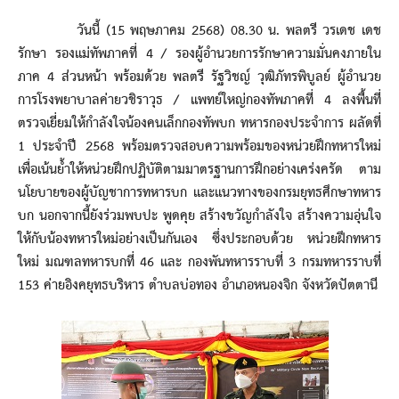
วันนี้ (15 พฤษภาคม 2568) 08.30 น. พลตรี วรเดช เดช
รักษา รองแม่ทัพภาคที่ 4 / รองผู้อำนวยการรักษาความมั่นคงภายใน
ภาค 4 ส่วนหน้า พร้อมด้วย พลตรี รัฐวิชญ์ วุฒิภัทรพิบูลย์ ผู้อำนวย
การโรงพยาบาลค่ายวชิราวุธ / แพทย์ใหญ่กองทัพภาคที่ 4 ลงพื้นที่
ตรวจเยี่ยมให้กำลังใจน้องคนเล็กกองทัพบก ทหารกองประจำการ ผลัดที่
1 ประจำปี 2568 พร้อมตรวจสอบความพร้อมของหน่วยฝึกทหารใหม่
เพื่อเน้นย้ำให้หน่วยฝึกปฏิบัติตามมาตรฐานการฝึกอย่างเคร่งครัด ตาม
นโยบายของผู้บัญชาการทหารบก และแนวทางของกรมยุทธศึกษาทหาร
บก นอกจากนี้ยังร่วมพบปะ พูดคุย สร้างขวัญกำลังใจ สร้างความอุ่นใจ
ให้กับน้องทหารใหม่อย่างเป็นกันเอง ซึ่งประกอบด้วย หน่วยฝึกทหาร
ใหม่ มณฑลทหารบกที่ 46 และ กองพันทหารราบที่ 3 กรมทหารราบที่
153 ค่ายอิงคยุทธบริหาร ตำบลบ่อทอง อำเภอหนองจิก จังหวัดปัตตานี