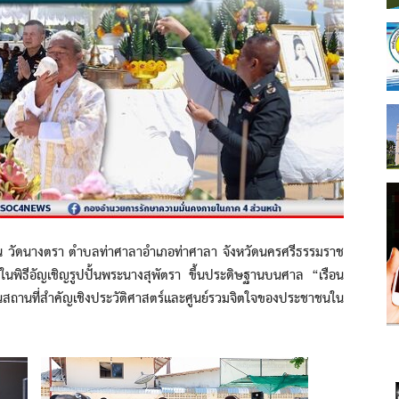
ดนางตรา ตำบลท่าศาลาอำเภอท่าศาลา จังหวัดนครศรีธรรมราช
นพิธีอัญเชิญรูปปั้นพระนางสุพัตรา ขึ้นประดิษฐานบนศาล “เรือน
็นสถานที่สำคัญเชิงประวัติศาสตร์และศูนย์รวมจิตใจของประชาชนใน