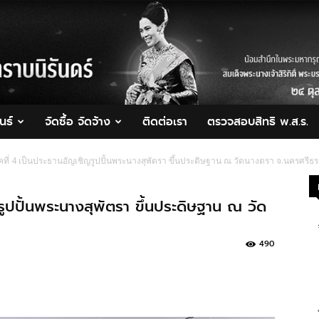
นธ์
จัดซื้อ จัดจ้าง
ติดต่อเรา
ตรวจสอบสิทธิ พ.ส.ร.
คที่ 4 เป็นประธานอัญเชิญรูปปั้นพระนางสุพัตรา ขึ้นประดิษฐาน ณ วัดนางตรา จ.นครศรี
รูปปั้นพระนางสุพัตรา ขึ้นประดิษฐาน ณ วัด
490