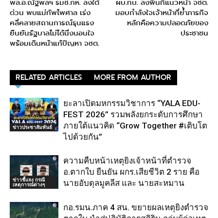
พล.อ.ณัฐพลฯ รมช.กห. ลงใต้
ผบ.ทบ. ลงพื้นที่แนวหน้า จชต.
ด่วน พบแม่ทัพไพศาล เร่ง
มอบกำลังใจเจ้าหน้าที่ย้ำภารกิจ
คลี่คลายสถานการณ์รุนแรง
หลักคือความปลอดภัยของ
ยืนยันรัฐบาลไม่ได้นิ่งนอนใจ
ประชาชน
พร้อมเดินหน้าแก้ปัญหา จชต.
RELATED ARTICLES
MORE FROM AUTHOR
ยะลาเปิดมหกรรมวิชาการ “YALA EDU-
FEST 2026” รวมพลังยกระดับการศึกษา
ภายใต้แนวคิด “Grow Together #เติบโต
ข่าวประชาสัมพันธ์
ไปด้วยกัน”
ความคืบหน้าเหตุยิงเจ้าหน้าที่ตำรวจ
อ.ตากใบ ยืนยัน ผกร.เสียชีวิต 2 ราย คือ
ข่าวชี้แจง กรณี
นายอับดุลมูคลีส และ นายสะหมาน
เหตุการณ์ต่างๆ
กอ.รมน.ภาค 4 สน. ขยายผลเหตุยิงตำรวจ