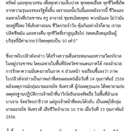
ทรัพย์ และทุกมวลชน เพื่อทุกความเจ็บปวด ทุกหยดเลือด ทุกชีวิตที่เกิด
จากความรุนแรงของรัฐทั้งสิ้น เพราะฉะนั้นวันนี้และหลังจากนี้ ชีวิตและ
ลมหายใจที่ประชาชน ครู อาจารย์ ชุมชนไทยพุทธ พวกมันเอง ไม่ว่ามัน
จะอยู่ที่ไหน ใช้เส้นทางถนน ชีวิตประจำวัน คุ้มกันอย่างไรก็ตาม เราจะ
ปลิดชีพมัน และทวงคืน ทุกชีวิตที่เราสูญเสียไป (หยดเลือดมุสลิมผู้
บริสุทธิ์มีค่ามากกว่าไทยพุทธเป็น 10 เท่า)”
ซึ่งภาพใบปลิวดังกล่าว ได้สร้างความตื่นตระหนกและความวิตกกังวล
ในหมู่ประชาชน โดยเฉพาะในพื้นที่จังหวัดชายแดนภาคใต้ กองอำนวย
การรักษาความมั่นคงภายในภาค 4 ส่วนหน้า ขอเรียนชี้แจงว่า ภาพ
ใบปลิวดังกล่าวเป็นภาพเก่าที่เคยเผยแพร่เมื่อวันที่ 14 กุมภาพันธ์ 2556
หลังเหตุการณ์กลุ่มนายมะรอโซ จันทรวดี ผู้ก่อเหตุรุนแรง ได้พยายามก่อ
เหตุต่อฐานปฏิบัติการเจ้าหน้าที่นาวิกโยธินกองทัพเรือ ในพื้นที่อำเภอ
บาเจาะ จังหวัดนราธิวาส แต่ถูกเจ้าหน้าที่ตอบโต้กลับ เป็นเหตุให้กลุ่ม
นายมะรอโซ จันทรวดี เสียชีวิตจำนวน 16 ราย เมื่อวันที่ 13 กุมภาพันธ์
2556