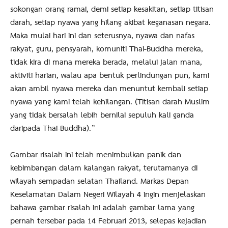
sokongan orang ramai, demi setiap kesakitan, setiap titisan
darah, setiap nyawa yang hilang akibat keganasan negara.
Maka mulai hari ini dan seterusnya, nyawa dan nafas
rakyat, guru, pensyarah, komuniti Thai-Buddha mereka,
tidak kira di mana mereka berada, melalui jalan mana,
aktiviti harian, walau apa bentuk perlindungan pun, kami
akan ambil nyawa mereka dan menuntut kembali setiap
nyawa yang kami telah kehilangan. (Titisan darah Muslim
yang tidak bersalah lebih bernilai sepuluh kali ganda
daripada Thai-Buddha).”
Gambar risalah ini telah menimbulkan panik dan
kebimbangan dalam kalangan rakyat, terutamanya di
wilayah sempadan selatan Thailand. Markas Depan
Keselamatan Dalam Negeri Wilayah 4 ingin menjelaskan
bahawa gambar risalah ini adalah gambar lama yang
pernah tersebar pada 14 Februari 2013, selepas kejadian