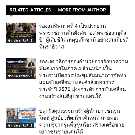
RELATED ARTICLES
MORE FROM AUTHOR
รองแม่ทัพภาคที่ 4 เป็นประธาน
พระราชทานดินฝังศพ “อส.ทพ.ซอลาฮูดิง
ปิ” ผู้เสียชีวิตเหตุบูเก๊ะซามี อย่างสมเกียรติ
ข่าวประชาสัมพันธ์
ที่นราธิวาส
รองเลขาธิการกองอำนวยการรักษาความ
มั่นคงภายในภาค 4 ส่วนหน้า เป็น
ประธานปิดการประชุมสัมมนาการจัดทำ
ข่าวประชาสัมพันธ์
แผนขับเคลื่อนฯ และคำสั่งยุทธการ
ประจำปี 2570 มุ่งยกระดับการขับเคลื่อน
งานสร้างสันติสุขชายแดนใต้
ปลูกฝังคุณธรรม สร้างผู้นำเยาวชนรุ่น
ใหม่! ศูนย์ยวพัฒน์ฯ เดินหน้าถ่ายทอด
ความรู้จากรุ่นพี่สู่รุ่นน้อง สร้างเครือข่าย
ข่าวประชาสัมพันธ์
เยาวชนชายแดนใต้