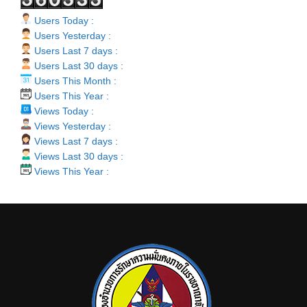
Users Today :
Users Yesterday :
Users Last 7 days :
Users Last 30 days :
Users This Month :
Users This Year :
Views Today :
Views Yesterday :
Views Last 7 days :
Views Last 30 days :
Views This Year :