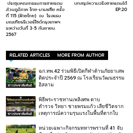
ประชุมคณะกรรมการชายแดน
บทสรุปความจริงชายแดนใต้
ส่วนภูมิภาค ไทย-มาเลเซีย ครั้ง
EP.20
ที่ 115 (ฝ่ายไทย) ณ โรงแรม
มณเฑียรริเวอร์ไซด์กรุงเทพฯ
ระหว่างวันที่ 3-5 กันยายน
2567
RELATED ARTICLES
MORE FROM AUTHOR
ฉก.ทพ.42 ร่วมพิธีเปิดกีฬาต้านภัยยาเสพ
ติดประจำปี 2569 ณ โรงเรียนวัฒนธรรม
อิสลาม
ข่าวประชาสัมพันธ์
พิธีพระราชทานเพลิงศพ ดาบ
ตำรวจ วิทยา ชายพรมแก้ว เสียชีวิตจาก
เหตุการณ์ความรุนแรงในพื้นที่ตากใบ
ข่าวประชาสัมพันธ์
หน่วยเฉพาะกิจกรมทหารพรานที่ 41 จับ