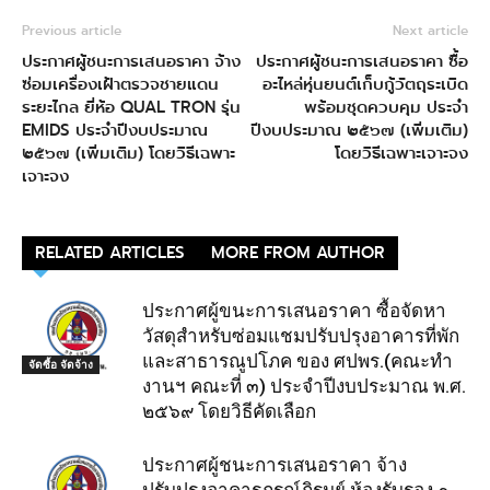
Previous article
Next article
ประกาศผู้ชนะการเสนอราคา จ้าง
ประกาศผู้ชนะการเสนอราคา ซื้อ
ซ่อมเครื่องเฝ้าตรวจชายแดน
อะไหล่หุ่นยนต์เก็บกู้วัตถุระเบิด
ระยะไกล ยี่ห้อ QUAL TRON รุ่น
พร้อมชุดควบคุม ประจำ
EMIDS ประจำปีงบประมาณ
ปีงบประมาณ ๒๕๖๗ (เพิ่มเติม)
๒๕๖๗ (เพิ่มเติม) โดยวิธีเฉพาะ
โดยวิธีเฉพาะเจาะจง
เจาะจง
RELATED ARTICLES
MORE FROM AUTHOR
ประกาศผู้ขนะการเสนอราคา ซื้อจัดหา
วัสดุสำหรับซ่อมแชมปรับปรุงอาคารที่พัก
และสาธารณูปโภค ของ ศปพร.(คณะทำ
จัดซื้อ จัดจ้าง
งานฯ คณะที่ ๓) ประจำปีงบประมาณ พ.ศ.
๒๕๖๙ โดยวิธีคัดเลือก
ประกาศผู้ชนะการเสนอราคา จ้าง