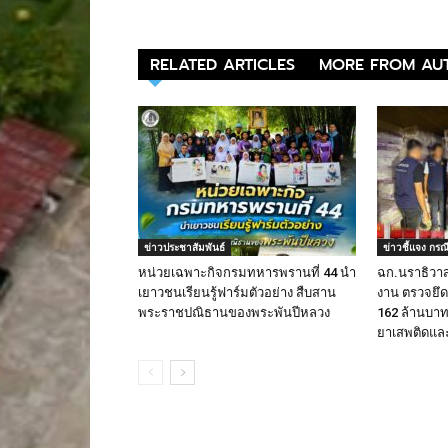
RELATED ARTICLES
MORE FROM AU
ข่าวประชาสัมพันธ์
ข่าวชี้แจง กรณ
หน่วยเฉพาะกิจกรมทหารพรานที่ 44 นำ
ฉก.นราธิวา
เยาวชนเรียนรู้ฟาร์มตัวอย่าง สืบสาน
งาน ตรวจยึดบ
พระราชปณิธานของพระพันปีหลวง
162 ล้านบ
ยาเสพติดและ