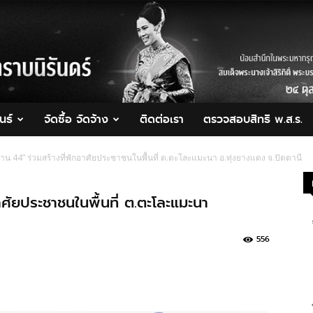
นธ์
จัดซื้อ จัดจ้าง
ติดต่อเรา
ตรวจสอบสิทธิ พ.ส.ร.
น 44” ร่วมสร้างที่พักอาศัยประชาชนในพื้นที่ ต.ตะโละแมะนา อ.ทุ่งยางแดง จ.ปัตตานี
ัยประชาชนในพื้นที่ ต.ตะโละแมะนา
556