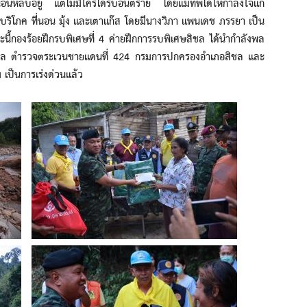
หลับอยู่ แต่ไม่มีใครได้รับอันตราย โดยแม่ทัพได้ให้กำลังใจแก่
บริโภค ที่นอน มุ้ง และเตาแก๊ส โดยมีนางวิภา แพนเดช ภรรยา เป็น
ี้กองร้อยฝึกรบพิเศษที่ 4 ค่ายฝึกการรบพิเศษสิชล ได้นำกำลังพล
ิชล ตำรวจตระเวนชายแดนที่ 424 กรมการปกครองอำเภอสิชล เเละ
ม เป็นการเร่งด่วนแล้ว