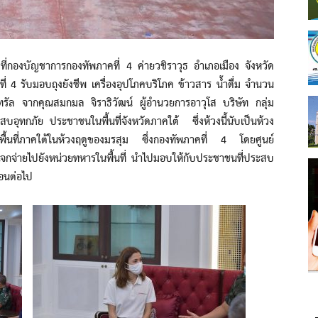
ัญชาการกองทัพภาคที่ 4 ค่ายวชิราวุธ อำเภอเมือง จังหวัด
ี่ 4 รับมอบถุงยังชีพ เครื่องอุปโภคบริโภค ข้าวสาร น้ำดื่ม จำนวน
ทรัล จากคุณสมกมล จิราธิวัฒน์ ผู้อำนวยการอาวุโส บริษัท กลุ่ม
สบอุทกภัย ประชาชนในพื้นที่จังหวัดภาคใต้ ซึ่งห้วงนี้นับเป็นห้วง
นพื้นที่ภาคใต้ในห้วงฤดูของมรสุม ซึ่งกองทัพภาคที่ 4 โดยศูนย์
แจกจ่ายไปยังหน่วยทหารในพื้นที่ นำไปมอบให้กับประชาชนที่ประสบ
้อนต่อไป