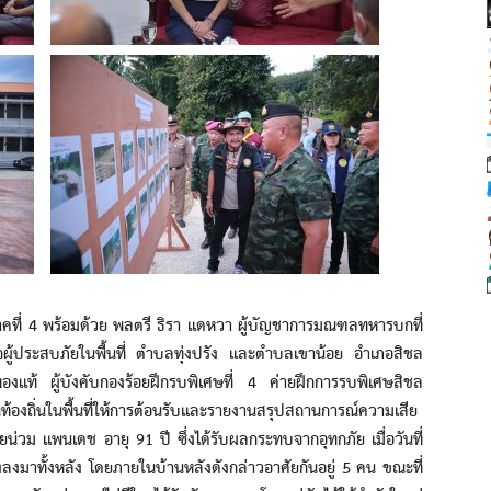
ที่ 4 พร้อมด้วย พลตรี ธิรา แดหวา ผู้บัญชาการมณฑลทหารบกที่
ังใจผู้ประสบภัยในพื้นที่ ตำบลทุ่งปรัง และตำบลเขาน้อย อำเภอสิชล
งแท้ ผู้บังคับกองร้อยฝึกรบพิเศษที่ 4 ค่ายฝึกการรบพิเศษสิชล
้องถิ่นในพื้นที่ให้การต้อนรับและรายงานสรุปสถานการณ์ความเสีย
น่วม แพนเดช อายุ 91 ปี ซึ่งได้รับผลกระทบจากอุทกภัย เมื่อวันที่
งลงมาทั้งหลัง โดยภายในบ้านหลังดังกล่าวอาศัยกันอยู่ 5 คน ขณะที่