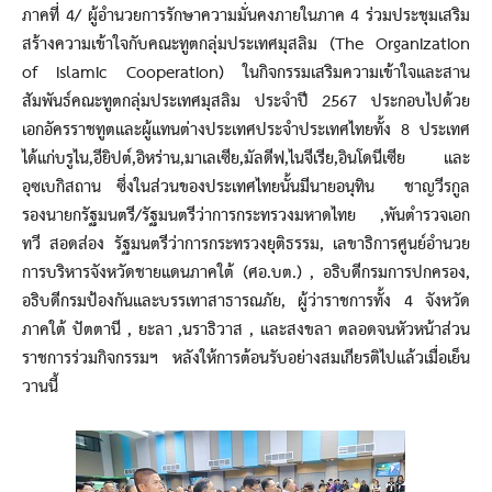
ภาคที่ 4/ ผู้อำนวยการรักษาความมั่นคงภายในภาค 4 ร่วมประชุมเสริม
สร้างความเข้าใจกับคณะทูตกลุ่มประเทศมุสลิม (The Organization
of Islamic Cooperation) ในกิจกรรมเสริมความเข้าใจและสาน
สัมพันธ์คณะทูตกลุ่มประเทศมุสลิม ประจำปี 2567 ประกอบไปด้วย
เอกอัครราชทูตและผู้แทนต่างประเทศประจำประเทศไทยทั้ง 8 ประเทศ
ได้แก่บรูไน,อียิปต์,อิหร่าน,มาเลเซีย,มัลดีฟ,ไนจีเรีย,อินโดนีเซีย และ
อุซเบกิสถาน ซึ่งในส่วนของประเทศไทยนั้นมีนายอนุทิน ชาญวีรกูล
รองนายกรัฐมนตรี/รัฐมนตรีว่าการกระทรวงมหาดไทย ,พันตำรวจเอก
ทวี สอดส่อง รัฐมนตรีว่าการกระทรวงยุติธรรม, เลขาธิการศูนย์อำนวย
การบริหารจังหวัดชายแดนภาคใต้ (ศอ.บต.) , อธิบดีกรมการปกครอง,
อธิบดีกรมป้องกันและบรรเทาสาธารณภัย, ผู้ว่าราชการทั้ง 4 จังหวัด
ภาคใต้ ปัตตานี , ยะลา ,นราธิวาส , และสงขลา ตลอดจนหัวหน้าส่วน
ราชการร่วมกิจกรรมฯ หลังให้การต้อนรับอย่างสมเกียรติไปแล้วเมื่อเย็น
วานนี้