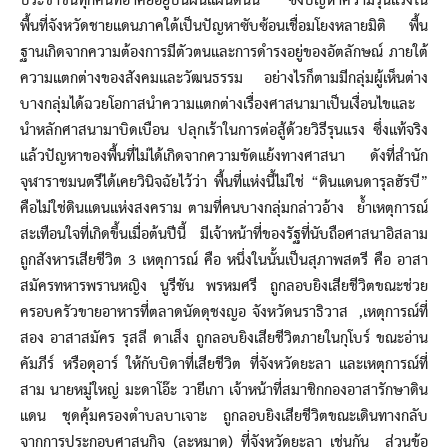
ประชาชนทุกคนที่อาศัยอยู่บนผืนแผ่นดินนี้ ซึ่งปัญหาความรุนแรงใน
พื้นที่จังหวัดชายแดนภาคใต้เป็นปัญหาซับซ้อนเชื่อมโยงหลายมิติ พื้น
ฐานเกิดจากความต้องการมีตัวตนและการดำรงอยู่ของอัตลักษณ์ ภายใต้
ความแตกต่างของสังคมและวัฒนธรรม อย่างไรก็ตามมีกลุ่มผู้เห็นต่าง
บางกลุ่มได้ฉวยโอกาสนำความแตกต่างเรื่องศาสนามาเป็นเงื่อนไขและ
นำหลักศาสนามาบิดเบือน ปลุกเร้าในการต่อสู้ด้วยวิธีรุนแรง ซึ่งแท้จริง
แล้วปัญหาของพื้นที่ไม่ได้เกิดจากความขัดแย้งทางศาสนา ดังที่สำนัก
จุฬาราชมนตรีได้เคยวินิจฉัยไว้ว่า พื้นที่แห่งนี้ไม่ใช่ “ดินแดนดารุลฮัรบี”
คือไม่ใช่ดินแดนแห่งสงคราม ตามที่คนบางกลุ่มกล่าวอ้าง ย้ำเหตุการณ์
สะเทือนใจที่เกิดขึ้นเมื่อต้นปีนี้ มีเจ้าหน้าที่ของรัฐที่นับถือศาสนาอิสลาม
ถูกสังหารเสียชีวิต 3 เหตุการณ์ คือ หนึ่งในนั้นเป็นสุภาพสตรี คือ อาสา
สมัครทหารพรานหญิง นูรีชัน พรหมศรี ถูกลอบยิงเสียชีวิตขณะช่วย
ครอบครัวขายอาหารที่ตลาดนัดดุชงญอ จังหวัดนราธิวาส ,เหตุการณ์ที่
สอง อาสาสมัคร รุสลี ดาเส็ง ถูกลอบยิงเสียชีวิตภายในกุโบร์ ขณะอ่าน
คัมภีร์ หรือดุอาร์ ให้กับบิดาที่เสียชีวิต ที่จังหวัดยะลา และเหตุการณ์ที่
สาม นายหมู่ใหญ่ มะดาโอ๊ะ วายีเกา เจ้าหน้าที่สมาชิกกองอาสารักษาดิน
แดน ชุดคุ้มครองตำบลบาเจาะ ถูกลอบยิงเสียชีวิตขณะเดินทางกลับ
จากการประกอบศาสนกิจ (ละหมาด) ที่จังหวัดยะลา เช่นกัน ส่วนข้อ