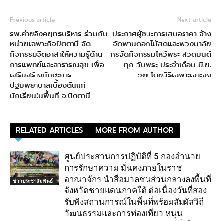
Previous article
Next article
รพ.ค่ายอิงคยุทธบริหาร ร่วมกับ
ประกาศผู้ชนะการเสนอราคา จ้าง
หน่วยเฉพาะกิจปัตตานี จัด
จัดพานดอกไม้สดและพวงมาลัย
กิจกรรมจิตอาสาให้ความรู้ด้าน
กรจัดกิจกรรมไหว้พระ สวดมนต์
การแพทย์และสาธารณสุข เพื่อ
ทุก วันพระ ประจำเดือน มิ.ย.
เสริมสร้างทักษะการ
๖๗ โดยวิธีเฉพาะเจาะจง
ปฐมพยาบาลเบื้องต้นแก่
นักเรียนในพื้นที จ.ปัตตานี
RELATED ARTICLES
MORE FROM AUTHOR
ศูนย์ประสานการปฏิบัติที่ 5 กองอำนวย
การรักษาความ มั่นคงภายในราช
อาณาจักร นำสื่อมวลชนส่วนกลางลงพื้นที่
ข่าวประชาสัมพันธ์
จังหวัดชายแดนภาคใต้ ต่อเนื่องวันที่สอง
รับฟังสถานการณ์ในพื้นที่พร้อมสัมผัสวิถี
วัฒนธรรมและการท่องเที่ยว หนุน