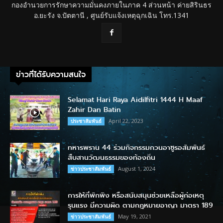
กองอำนวยการรักษาความมั่นคงภายในภาค 4 ส่วนหน้า ค่ายสิรินธร
อ.ยะรัง จ.ปัตตานี , ศูนย์รับแจ้งเหตุฉุกเฉิน โทร.1341
ข่าวที่ได้รับความสนใจ
Selamat Hari Raya Aidilfitri 1444 H Maaf
Zahir Dan Batin
April 22, 2023
ประชาสัมพันธ์
ทหารพราน 44 ร่วมกิจกรรมกวนอาซูรอสัมพันธ์
สืบสานวัฒนธรรมของท้องถิ่น
August 1, 2024
ข่าวประชาสัมพันธ์
การให้ที่พักพิง หรือสนับสนุนช่วยเหลือผู้ก่อเหตุ
รุนแรง มีความผิด ตามกฎหมายอาญา มาตรา 189
May 19, 2021
ข่าวประชาสัมพันธ์