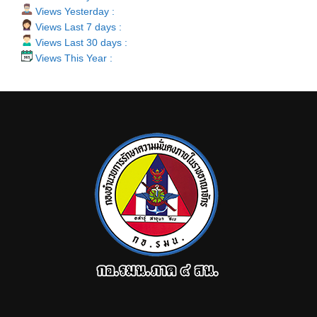
Views Yesterday :
Views Last 7 days :
Views Last 30 days :
Views This Year :