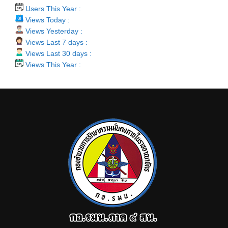
Users This Year :
Views Today :
Views Yesterday :
Views Last 7 days :
Views Last 30 days :
Views This Year :