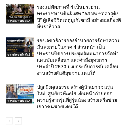
รองแม่ทัพภาคที่ 4 เป็นประธาน
พระราชทานดินฝังศพ “อส.ทพ.ซอลาฮูดิง
ปิ” ผู้เสียชีวิตเหตุบูเก๊ะซามี อย่างสมเกียรติ
ข่าวประชาสัมพันธ์
ที่นราธิวาส
รองเลขาธิการกองอำนวยการรักษาความ
มั่นคงภายในภาค 4 ส่วนหน้า เป็น
ประธานปิดการประชุมสัมมนาการจัดทำ
ข่าวประชาสัมพันธ์
แผนขับเคลื่อนฯ และคำสั่งยุทธการ
ประจำปี 2570 มุ่งยกระดับการขับเคลื่อน
งานสร้างสันติสุขชายแดนใต้
ปลูกฝังคุณธรรม สร้างผู้นำเยาวชนรุ่น
ใหม่! ศูนย์ยวพัฒน์ฯ เดินหน้าถ่ายทอด
ความรู้จากรุ่นพี่สู่รุ่นน้อง สร้างเครือข่าย
ข่าวประชาสัมพันธ์
เยาวชนชายแดนใต้