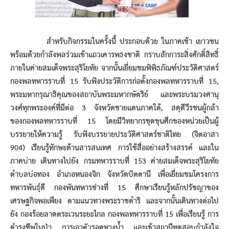
สำหรับกิจกรรมในครั้งนี้ ประกอบด้วย ในภาคเช้า เยาวชน
พร้อมด้วยกำลังพลร่วมเข้าแถวเคารพธงชาติ กราบสักการะสิ่งศักดิ์สิทธิ์
ภายในค่ายสมเด็จพระสุริโยทัย จากนั้นเยี่ยมชมพิพิธภัณฑ์ประวัติศาสตร์
กองพลทหารราบที่ 15 รับฟังประวัติการก่อตั้งกองพลทหารราบที่ 15,
พระมหากรุณาธิคุณของสถาบันพระมหากษัตริย์ และพระบรมวงศานุ
วงศ์ทุกพระองค์ที่มีต่อ 3 จังหวัดชายแดนภาคใต้, สดุดีวีรชนผู้กล้า
ของกองพลทหารราบที่ 15 โดยมีวิทยากรชุดขุนศึกของหน่วยเป็นผู้
บรรยายให้ความรู้ รับฟังบรรยายประวัติศาสตร์ชาติไทย (จิตอาสา
904) เรียนรู้ทักษะด้านสารสนเทศ การใช้สื่ออย่างสร้างสรรค์ และใน
ภาคบ่าย เดินทางไปยัง กรมทหารราบที่ 153 ค่ายสมเด็จพระสุริโยทัย
ตำบลบ่อทอง อำเภอหนองจิก จังหวัดปัตตานี เพื่อเยี่ยมชมโครงการ
ทหารพันธุ์ดี กองพันทหารช่างที่ 15 ศึกษาเรียนรู้หลักปรัชญาของ
เศรษฐกิจพอเพียง ตามแนวทางพระราชดำริ และจากนั้นเดินทางต่อไป
ยัง กองร้อยลาดตระเวนระยะไกล กองพลทหารราบที่ 15 เพื่อเรียนรู้ การ
ดำรงชีพในป่า การเอาตัวรอดทางน้ำ และเข้าสถานีทดสอบกำลังใจ