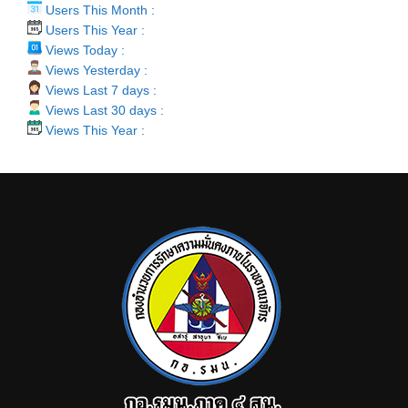
Users This Month :
Users This Year :
Views Today :
Views Yesterday :
Views Last 7 days :
Views Last 30 days :
Views This Year :