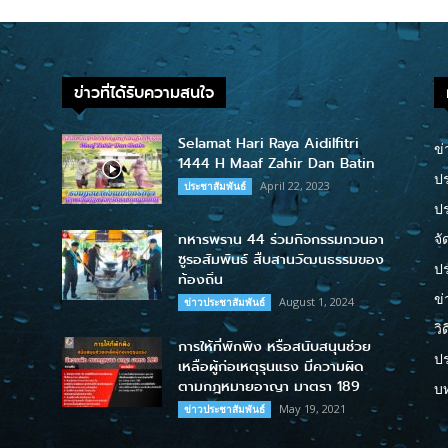
ข่าวที่ได้รับความสนใจ
Selamat Hari Raya Aidilfitri
ข่
1444 H Maaf Zahir Dan Batin
ปร
April 22, 2023
ประชาสัมพันธ์
ป
ทหารพราน 44 ร่วมกิจกรรมกวนอา
จั
ซูรอสัมพันธ์ สืบสานวัฒนธรรมของ
ปร
ท้องถิ่น
ข่
August 1, 2024
ข่าวประชาสัมพันธ์
วิ
การให้ที่พักพิง หรือสนับสนุนช่วย
ป
เหลือผู้ก่อเหตุรุนแรง มีความผิด
ตามกฎหมายอาญา มาตรา 189
บ
May 19, 2021
ข่าวประชาสัมพันธ์