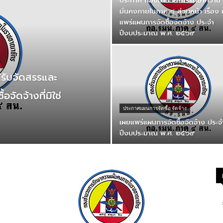
ประกาศ กองอํานวยการรักษาความ
มั่นคงภายในภาค ๔ ส่วนหน้า เรื่อง
แพร่แผนการจัดซื้อจัดจ้าง ประจํา
ปีงบประมาณ พ.ศ. ๒๕๖๙
รับจัดสรรและ
จัดจ้างที่มิใช่
ประกาศแผนการจัดซื้อ จัดจ้าง
เผยแพร่แผนการจัดซื้อจัดจ้าง ประจ
ปีงบประมาณ พ.ศ. ๒๕๖๙