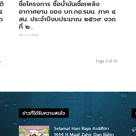
ติ
ชื่อโครงการ ซื้อนํ้ามันเชื้อเพลิง
๔
อากาศยาน ของ บก.กอ.รมน. ภาค ๔
ด
สน. ประจําปีงบประมาณ ๒๕๖๙ งวด
ที่ ๒...
April 2, 2026
Page 3 of 76
ข่าวที่ได้รับความสนใจ
Selamat Hari Raya Aidilfitri
ข่
1444 H Maaf Zahir Dan Batin