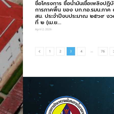
ชื่อโครงการ ซื้อนํ้ามันเชื้อเพลิงปฏิบั
การภาคพื้น ของ บก.กอ.รมน.ภาค 
สน. ประจําปีงบประมาณ ๒๕๖๙ งว
ที่ ๒ (เม.ย....
April 2, 2026
...
1
2
3
4
76