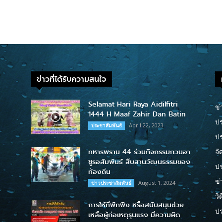
ข่าวที่ได้รับความสนใจ
Selamat Hari Raya Aidilfitri
ข่
1444 H Maaf Zahir Dan Batin
ปร
April 22, 2023
ประชาสัมพันธ์
ป
ทหารพราน 44 ร่วมกิจกรรมกวนอา
จั
ซูรอสัมพันธ์ สืบสานวัฒนธรรมของ
ปร
ท้องถิ่น
ข่
August 1, 2024
ข่าวประชาสัมพันธ์
วิ
การให้ที่พักพิง หรือสนับสนุนช่วย
ป
เหลือผู้ก่อเหตุรุนแรง มีความผิด