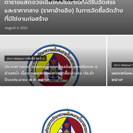
ตารางแสดงวงเงินงบประมาณที่ได้รับจัดสรร
และราคากลาง (ราคาอ้างอิง) ในการจัดซื้อจัดจ้าง
ที่มิใช่งานก่อสร้าง
August 6, 2026
ประกาศแผนการจัดซื้อ จัดจ้าง
ประกาศ กองอํานวยการรักษาความมั่นคงภายในภาค ๔
ประกาศแผนการจ
ส่วนหน้า เรื่อง เผยแพร่แผนการจัดซื้อจัดจ้าง ประจํา
เผยแพร่แผน
ปีงบประมาณ พ.ศ. ๒๕๖๙
๒๕๖๙