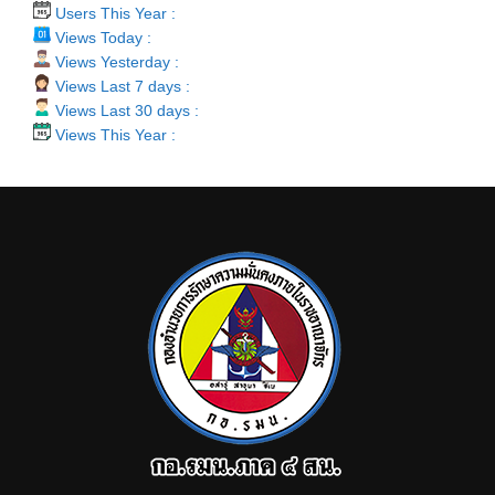
Users This Year :
Views Today :
Views Yesterday :
Views Last 7 days :
Views Last 30 days :
Views This Year :