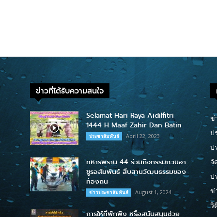
ข่าวที่ได้รับความสนใจ
Selamat Hari Raya Aidilfitri
ข่
1444 H Maaf Zahir Dan Batin
ปร
April 22, 2023
ประชาสัมพันธ์
ป
ทหารพราน 44 ร่วมกิจกรรมกวนอา
จั
ซูรอสัมพันธ์ สืบสานวัฒนธรรมของ
ปร
ท้องถิ่น
ข่
August 1, 2024
ข่าวประชาสัมพันธ์
วิ
การให้ที่พักพิง หรือสนับสนุนช่วย