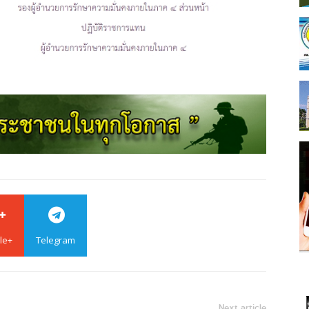
le+
Telegram
Next article