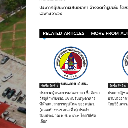
ประกาศผู้ชนะการเสนอราคา จ้างจัดทำรูปเล่ม โดยว
เฉพาะเจาะจง
RELATED ARTICLES
MORE FROM AU
จัดซื้อ จัดจ้าง
จัดซื้อ จัดจ้าง
ประกาศผู้ขนะการเสนอราคา ซื้อจัดหา
ประกาศผู้ช
วัสดุสำหรับซ่อมแชมปรับปรุงอาคาร
ปรับปรุงอาค
ที่พักและสาธารณูปโภค ของ ศปพร.
โดยวิธีเฉพา
(คณะทำงานฯ คณะที่ ๓) ประจำ
ปีงบประมาณ พ.ศ. ๒๕๖๙ โดยวิธีคัด
เลือก