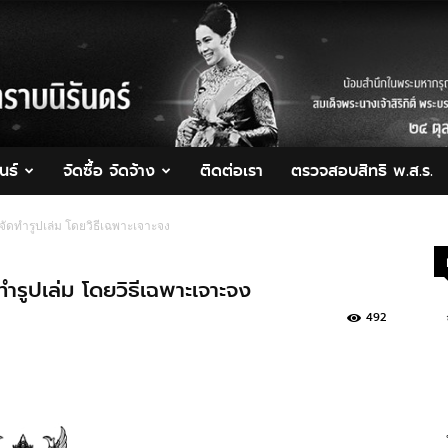
นธ์
จัดซื้อ จัดจ้าง
ติดต่อเรา
ตรวจสอบสิทธิ พ.ส.ร.
ัดทำรูปเล่ม โดยวิธีเฉพาะเจาะจง
ำรูปเล่ม โดยวิธีเฉพาะเจาะจง
492