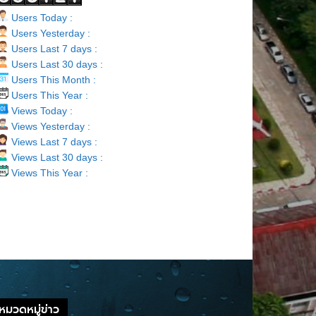
Users Today :
Users Yesterday :
Users Last 7 days :
Users Last 30 days :
Users This Month :
Users This Year :
Views Today :
Views Yesterday :
Views Last 7 days :
Views Last 30 days :
Views This Year :
หมวดหมู่ข่าว