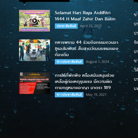
Selamat Hari Raya Aidilfitri
ข่
1444 H Maaf Zahir Dan Batin
ปร
April 22, 2023
ประชาสัมพันธ์
ป
ทหารพราน 44 ร่วมกิจกรรมกวนอา
จั
ซูรอสัมพันธ์ สืบสานวัฒนธรรมของ
ปร
ท้องถิ่น
ข่
August 1, 2024
ข่าวประชาสัมพันธ์
วิ
การให้ที่พักพิง หรือสนับสนุนช่วย
ป
เหลือผู้ก่อเหตุรุนแรง มีความผิด
ตามกฎหมายอาญา มาตรา 189
บ
May 19, 2021
ข่าวประชาสัมพันธ์