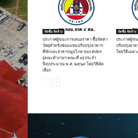
จัดซื้อ จัดจ้าง
จัดซื้อ จัดจ้าง
ประกาศผู้ขนะการเสนอราคา ซื้อจัดหา
ประกาศผู้ช
วัสดุสำหรับซ่อมแชมปรับปรุงอาคาร
ปรับปรุงอาค
ที่พักและสาธารณูปโภค ของ ศปพร.
โดยวิธีเฉพา
(คณะทำงานฯ คณะที่ ๓) ประจำ
ปีงบประมาณ พ.ศ. ๒๕๖๙ โดยวิธีคัด
เลือก