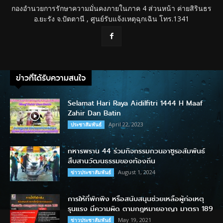
กองอำนวยการรักษาความมั่นคงภายในภาค 4 ส่วนหน้า ค่ายสิรินธร
อ.ยะรัง จ.ปัตตานี , ศูนย์รับแจ้งเหตุฉุกเฉิน โทร.1341
ข่าวที่ได้รับความสนใจ
Selamat Hari Raya Aidilfitri 1444 H Maaf
Zahir Dan Batin
April 22, 2023
ประชาสัมพันธ์
ทหารพราน 44 ร่วมกิจกรรมกวนอาซูรอสัมพันธ์
สืบสานวัฒนธรรมของท้องถิ่น
August 1, 2024
ข่าวประชาสัมพันธ์
การให้ที่พักพิง หรือสนับสนุนช่วยเหลือผู้ก่อเหตุ
รุนแรง มีความผิด ตามกฎหมายอาญา มาตรา 189
May 19, 2021
ข่าวประชาสัมพันธ์