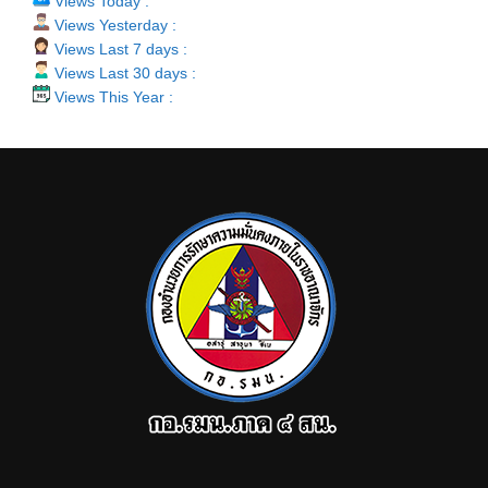
Views Today :
Views Yesterday :
Views Last 7 days :
Views Last 30 days :
Views This Year :