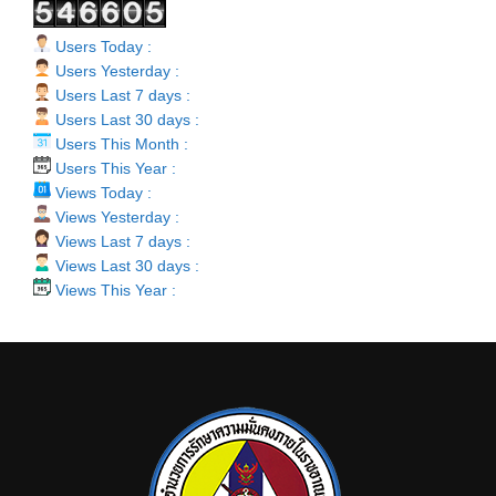
Users Today :
Users Yesterday :
Users Last 7 days :
Users Last 30 days :
Users This Month :
Users This Year :
Views Today :
Views Yesterday :
Views Last 7 days :
Views Last 30 days :
Views This Year :