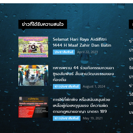
ข่าวที่ได้รับความสนใจ
Selamat Hari Raya Aidilfitri
ข่
1444 H Maaf Zahir Dan Batin
ปร
April 22, 2023
ประชาสัมพันธ์
ป
ทหารพราน 44 ร่วมกิจกรรมกวนอา
จั
ซูรอสัมพันธ์ สืบสานวัฒนธรรมของ
ปร
ท้องถิ่น
ข่
August 1, 2024
ข่าวประชาสัมพันธ์
วิ
การให้ที่พักพิง หรือสนับสนุนช่วย
ป
เหลือผู้ก่อเหตุรุนแรง มีความผิด
ตามกฎหมายอาญา มาตรา 189
บ
May 19, 2021
ข่าวประชาสัมพันธ์