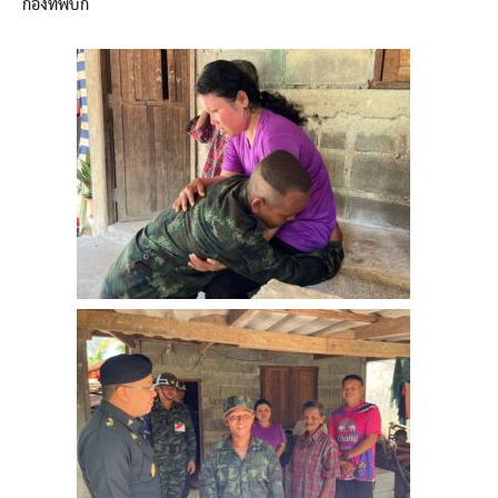
กองทัพบก