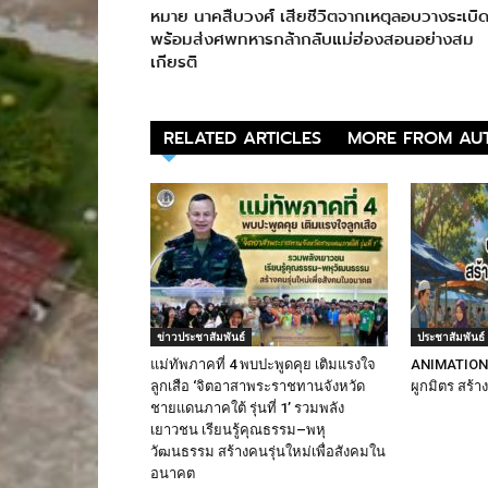
หมาย นาคสืบวงศ์ เสียชีวิตจากเหตุลอบวางระเบิ
พร้อมส่งศพทหารกล้ากลับแม่ฮ่องสอนอย่างสม
เกียรติ
RELATED ARTICLES
MORE FROM AU
ข่าวประชาสัมพันธ์
ประชาสัมพันธ์
แม่ทัพภาคที่ 4 พบปะพูดคุย เติมแรงใจ
ANIMATION 2
ลูกเสือ ‘จิตอาสาพระราชทานจังหวัด
ผูกมิตร สร้า
ชายแดนภาคใต้ รุ่นที่ 1’ รวมพลัง
เยาวชน เรียนรู้คุณธรรม–พหุ
วัฒนธรรม สร้างคนรุ่นใหม่เพื่อสังคมใน
อนาคต