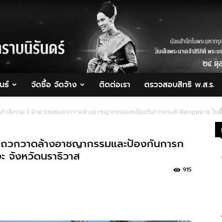
นธ์
จัดซื้อ จัดจ้าง
ติดต่อเรา
ตรวจสอบสิทธิ พ.ส.ร.
กำลังร่วม 3 ฝ่าย ปล่อยแถวกวาดล้างอาชญากรรมและป้องกันการกระทำผิดกฎหมาย ในพื้น
ยแถวกวาดล้างอาชญากรรมและป้องกันการก
ะ จังหวัดนราธิวาส
915