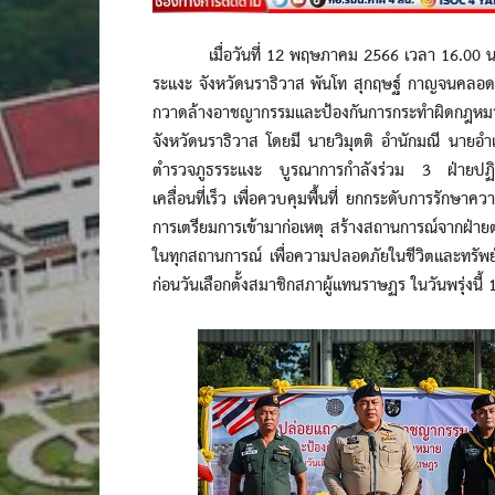
เมื่อวันที่ 12 พฤษภาคม 2566 เวลา 16.00 น. ที
ระแงะ จังหวัดนราธิวาส พันโท สุกฤษฐ์ กาญจนคลอด 
กวาดล้างอาชญากรรมและป้องกันการกระทำผิดกฎหมาย
จังหวัดนราธิวาส โดยมี นายวิมุตติ อำนักมณี นายอำเ
ตำรวจภูธรระแงะ บูรณาการกำลังร่วม 3 ฝ่ายปฏิบัติ
เคลื่อนที่เร็ว เพื่อควบคุมพื้นที่ ยกกระดับการรักษา
การเตรียมการเข้ามาก่อเหตุ สร้างสถานการณ์จากฝ่าย
ในทุกสถานการณ์ เพื่อความปลอดภัยในชีวิตและทรัพย์ส
ก่อนวันเลือกตั้งสมาชิกสภาผู้แทนราษฏร ในวันพรุ่งน