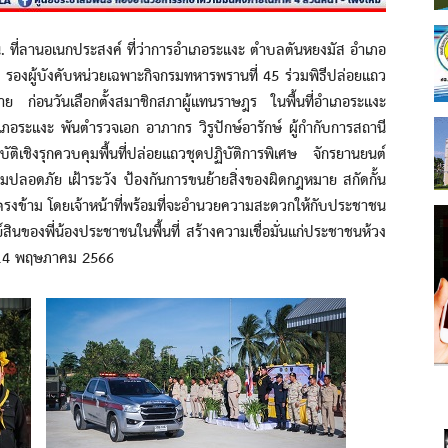
่ลานอเนกประสงค์ ที่ว่าการอำเภอระแงะ ตำบลตันหยงมัส อำเภอ
รองผู้บังคับหน่วยเฉพาะกิจกรมทหารพรานที่ 45 ร่วมพิธีปล่อยแถว
 ก่อนวันเลือกตั้งสมาชิกสภาผู้แทนราษฎร ในพื้นที่อำเภอระแงะ
ภอระแงะ พันตำรวจเอก อาภากร วิรูปักษ์อารักษ์ ผู้กำกับการสถานี
เชิงรุกควบคุมพื้นที่ปล่อยแถวชุดปฏิบัติการพิเศษ จักรยานยนต์
ความปลอดภัย เฝ้าระวัง ป้องกันการขนย้ายสิ่งของผิดกฎหมาย สกัดกั้น
ตรงข้าม โดยเจ้าหน้าที่พร้อมที่จะอำนวยความสะดวกให้กับประชาชน
ินของพี่น้องประชาชนในพื้นที่ สร้างความเชื่อมั่นแก่ประชาชนห้วง
ี้ 14 พฤษภาคม 2566