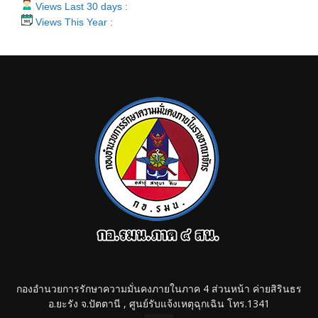
Views Last 30 days :
Views This Year :
กองอำนวยการรักษาความมั่นคงภายในภาค 4 ส่วนหน้า ค่ายสิรินธร
อ.ยะรัง จ.ปัตตานี , ศูนย์รับแจ้งเหตุฉุกเฉิน โทร.1341