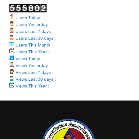
Users Today :
Users Yesterday :
Users Last 7 days :
Users Last 30 days :
Users This Month :
Users This Year :
Views Today :
Views Yesterday :
Views Last 7 days :
Views Last 30 days :
Views This Year :