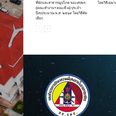
ที่พักและสาธารณูปโภค ของ ศปพร.
โดยวิธีเฉพา
(คณะทำงานฯ คณะที่ ๓) ประจำ
ปีงบประมาณ พ.ศ. ๒๕๖๙ โดยวิธีคัด
เลือก