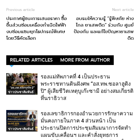
Previous article
Next article
ประกาศผู้ชนะการเสนอราคา ซื้อ
อบรมให้ความรู้ “รู้พิษภัย ห่าง
ชิ้นส่วนซ่อมเครื่องกำเนิดไฟฟ้า
ไกล ยาเสพติด” ร่วมกับ ศูนย์
งบซ่อมแซมยุทโธปกรณ์พิเศษ
ป้องกัน และแก้ไขปัญหายาเสพ
โดยวิธีคัดเลือก
ติด
RELATED ARTICLES
MORE FROM AUTHOR
รองแม่ทัพภาคที่ 4 เป็นประธาน
พระราชทานดินฝังศพ “อส.ทพ.ซอลาฮูดิง
ปิ” ผู้เสียชีวิตเหตุบูเก๊ะซามี อย่างสมเกียรติ
ข่าวประชาสัมพันธ์
ที่นราธิวาส
รองเลขาธิการกองอำนวยการรักษาความ
มั่นคงภายในภาค 4 ส่วนหน้า เป็น
ประธานปิดการประชุมสัมมนาการจัดทำ
ข่าวประชาสัมพันธ์
แผนขับเคลื่อนฯ และคำสั่งยุทธการ