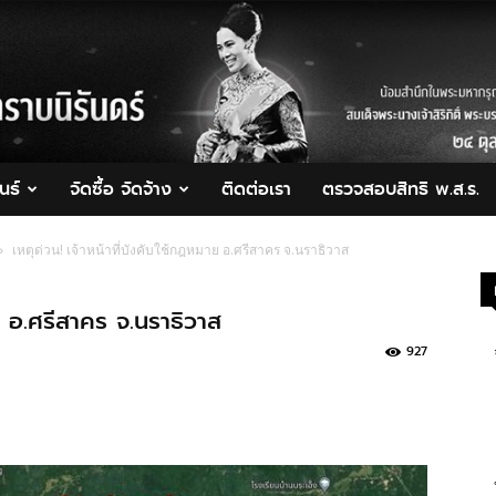
นธ์
จัดซื้อ จัดจ้าง
ติดต่อเรา
ตรวจสอบสิทธิ พ.ส.ร.
เหตุด่วน! เจ้าหน้าที่บังคับใช้กฎหมาย อ.ศรีสาคร จ.นราธิวาส
าย อ.ศรีสาคร จ.นราธิวาส
927