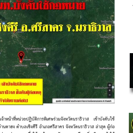
ที่หน่วยปฏิบัติการพิเศษร่วมจังหวัดนราธิวาส เข้าบังคับใช้
บ้านดาฮง ตำบลเชิงคีรี อำเภอศรีสาคร จังหวัดนราธิวาส ล่าสุด ผู้ก่อ