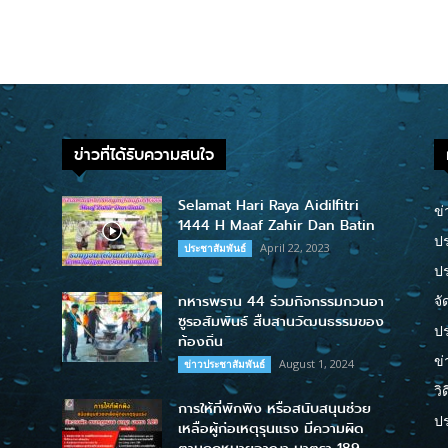
ข่าวที่ได้รับความสนใจ
Selamat Hari Raya Aidilfitri
ข่
1444 H Maaf Zahir Dan Batin
ปร
April 22, 2023
ประชาสัมพันธ์
ป
ทหารพราน 44 ร่วมกิจกรรมกวนอา
จั
ซูรอสัมพันธ์ สืบสานวัฒนธรรมของ
ปร
ท้องถิ่น
ข่
August 1, 2024
ข่าวประชาสัมพันธ์
วิ
การให้ที่พักพิง หรือสนับสนุนช่วย
ป
เหลือผู้ก่อเหตุรุนแรง มีความผิด