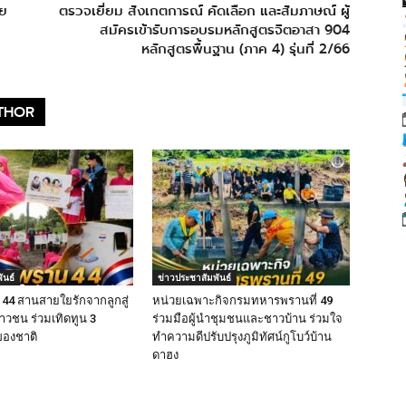
ดย
ตรวจเยี่ยม สังเกตการณ์ คัดเลือก และสัมภาษณ์ ผู้
สมัครเข้ารับการอบรมหลักสูตรจิตอาสา 904
หลักสูตรพื้นฐาน (ภาค 4) รุ่นที่ 2/66
THOR
ันธ์
ข่าวประชาสัมพันธ์
4 สานสายใยรักจากลูกสู่
หน่วยเฉพาะกิจกรมทหารพรานที่ 49
ยาวชน ร่วมเทิดทูน 3
ร่วมมือผู้นำชุมชนและชาวบ้าน ร่วมใจ
ของชาติ
ทำความดีปรับปรุงภูมิทัศน์กูโบว์บ้าน
ดาฮง