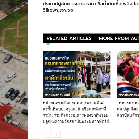
ประกาศผู้ชนะการเสนอราคา ซื้อน้ำมันเชื้อเพลิง โ
วิธีเฉพาะเจาะจง
RELATED ARTICLES
MORE FROM AU
ข่าวประชาสัมพันธ์
ข่าวประชาสัมพ
หน่วยเฉพาะกิจกรมทหารพรานที่ 41
ทหารพราน 4
ลงพื้นที่พบปะครูและนักเรียนตาดีกาที่
แม่ ปลูกฝังเ
รามัน ร่วมกิจกรรมเคารพธงชาติพร้อม
สถาบันหลัก
ปลูกฝังความรักสถาบันพระมหากษัตริย์