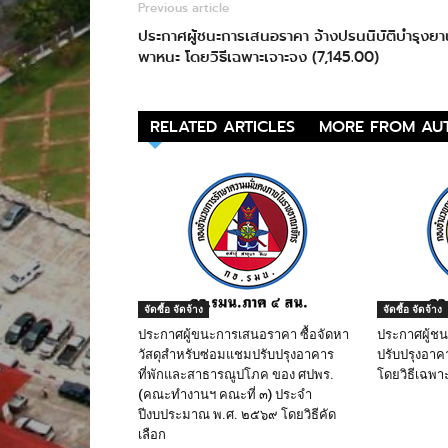
Previous article
ประกาศผู้ชนะการเสนอราคา จ้างปรนนิบัติบำรุงยา
พาหนะ โดยวิธีเฉพาะเจาะจง (7,145.00)
RELATED ARTICLES
MORE FROM AU
จัดซื้อ จัดจ้าง
จัดซื้อ จัดจ้าง
ประกาศผู้ขนะการเสนอราคา ซื้อจัดหา
ประกาศผู้ช
วัสดุสำหรับซ่อมแชมปรับปรุงอาคาร
ปรับปรุงอาค
ที่พักและสาธารณูปโภค ของ ศปพร.
โดยวิธีเฉพา
(คณะทำงานฯ คณะที่ ๓) ประจำ
ปีงบประมาณ พ.ศ. ๒๕๖๙ โดยวิธีคัด
เลือก