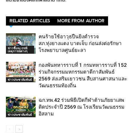
RELATED ARTICLES
MORE FROM AUTHOR
คนร้ายใช้อาวุธปืนยิงตำรวจ
สภ.ทุ่งยางแดง บาดเจ็บ ก่อนส่งต่อรักษา
ข่าวชี้แจง กรณี
โรงพยาบาลศูนย์ยะลา
เหตุการณ์ต่างๆ
กองพันทหารราบที่ 1 กรมทหารราบที่ 152
ร่วมกิจกรรมมหกรรมตาดีกาสัมพันธ์
2569 ส่งเสริมเยาวชน สืบสานศาสนาและ
ข่าวประชาสัมพันธ์
วัฒนธรรมท้องถิ่น
ฉก.ทพ.42 ร่วมพิธีเปิดกีฬาต้านภัยยาเสพ
ติดประจำปี 2569 ณ โรงเรียนวัฒนธรรม
อิสลาม
ข่าวประชาสัมพันธ์