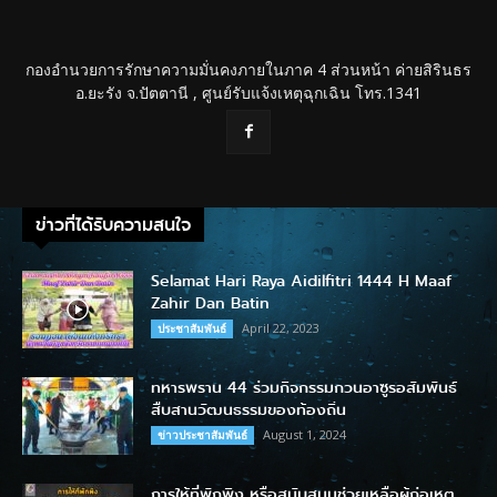
กองอำนวยการรักษาความมั่นคงภายในภาค 4 ส่วนหน้า ค่ายสิรินธร
อ.ยะรัง จ.ปัตตานี , ศูนย์รับแจ้งเหตุฉุกเฉิน โทร.1341
ข่าวที่ได้รับความสนใจ
Selamat Hari Raya Aidilfitri 1444 H Maaf
Zahir Dan Batin
April 22, 2023
ประชาสัมพันธ์
ทหารพราน 44 ร่วมกิจกรรมกวนอาซูรอสัมพันธ์
สืบสานวัฒนธรรมของท้องถิ่น
August 1, 2024
ข่าวประชาสัมพันธ์
การให้ที่พักพิง หรือสนับสนุนช่วยเหลือผู้ก่อเหตุ