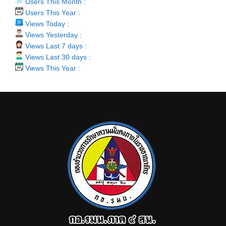
Users This Month :
Users This Year :
Views Today :
Views Yesterday :
Views Last 7 days :
Views Last 30 days :
Views This Year :