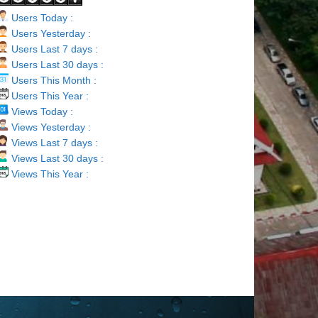
Users Today :
Users Yesterday :
Users Last 7 days :
Users Last 30 days :
Users This Month :
Users This Year :
Views Today :
Views Yesterday :
Views Last 7 days :
Views Last 30 days :
Views This Year :