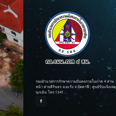
กองอำนวยการรักษาความมั่นคงภายในภาค 4 ส่วน
หน้า ค่ายสิรินธร อ.ยะรัง จ.ปัตตานี , ศูนย์รับแจ้งเหตุ
ฉุกเฉิน โทร.1341