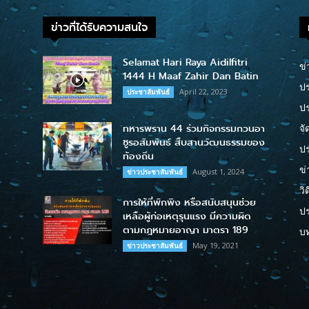
ข่าวที่ได้รับความสนใจ
Selamat Hari Raya Aidilfitri
ข่
1444 H Maaf Zahir Dan Batin
ปร
April 22, 2023
ประชาสัมพันธ์
ป
ทหารพราน 44 ร่วมกิจกรรมกวนอา
จั
ซูรอสัมพันธ์ สืบสานวัฒนธรรมของ
ปร
ท้องถิ่น
ข่
August 1, 2024
ข่าวประชาสัมพันธ์
วิ
การให้ที่พักพิง หรือสนับสนุนช่วย
ป
เหลือผู้ก่อเหตุรุนแรง มีความผิด
ตามกฎหมายอาญา มาตรา 189
บ
May 19, 2021
ข่าวประชาสัมพันธ์