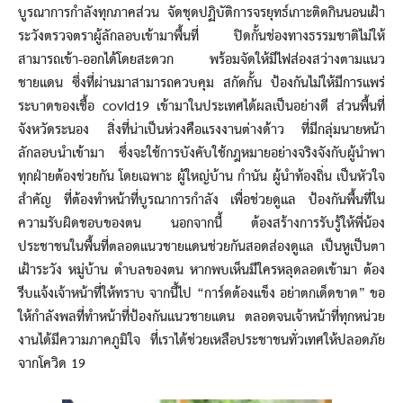
บูรณาการกำลังทุกภาคส่วน จัดชุดปฏิบัติการจรยุทธ์เกาะติดกินนอนเฝ้า
ระวังตรวจตราผู้ลักลอบเข้ามาพื้นที่ ปิดกั้นช่องทางธรรมชาติไม่ให้
สามารถเข้า-ออกได้โดยสะดวก พร้อมจัดให้มีไฟส่องสว่างตามแนว
ชายแดน ซึ่งที่ผ่านมาสามารถควบคุม สกัดกั้น ป้องกันไม่ให้มีการแพร่
ระบาดของเชื้อ covid19 เข้ามาในประเทศได้ผลเป็นอย่างดี ส่วนพื้นที่
จังหวัดระนอง สิ่งที่น่าเป็นห่วงคือแรงงานต่างด้าว ที่มีกลุ่มนายหน้า
ลักลอบนำเข้ามา ซึ่งจะใช้การบังคับใช้กฎหมายอย่างจริงจังกับผู้นำพา
ทุกฝ่ายต้องช่วยกัน โดยเฉพาะ ผู้ใหญ่บ้าน กำนัน ผู้นำท้องถิ่น เป็นหัวใจ
สำคัญ ที่ต้องทำหน้าที่บูรณาการกำลัง เพื่อช่วยดูแล ป้องกันพื้นที่ใน
ความรับผิดชอบของตน นอกจากนี้ ต้องสร้างการรับรู้ให้พี่น้อง
ประชาชนในพื้นที่ตลอดแนวชายแดนช่วยกันสอดส่องดูแล เป็นหูเป็นตา
เฝ้าระวัง หมู่บ้าน ตำบลของตน หากพบเห็นมีใครหลุดลอดเข้ามา ต้อง
รีบแจ้งเจ้าหน้าที่ให้ทราบ จากนี้ไป “การ์ดต้องแข็ง อย่าตกเด็ดขาด” ขอ
ให้กำลังพลที่ทำหน้าที่ป้องกันแนวชายแดน ตลอดจนเจ้าหน้าที่ทุกหน่วย
งานได้มีความภาคภูมิใจ ที่เราได้ช่วยเหลือประชาชนทั่วเทศให้ปลอดภัย
จากโควิด 19