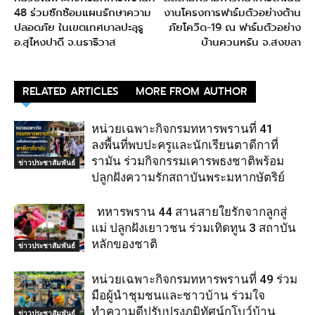
48 ร่วมซักซ้อมแผนรักษาความ
งานโครงการฟาร์มตัวอย่างต้าน
ปลอดภัย ในเขตเทศบาลปะลุรู
ภัยโควิด-19 ณ ฟาร์มตัวอย่าง
อ.สุไหงปาดี จ.นราธิวาส
บ้านควนหรัน จ.สงขลา
RELATED ARTICLES
MORE FROM AUTHOR
หน่วยเฉพาะกิจกรมทหารพรานที่ 41
ลงพื้นที่พบปะครูและนักเรียนตาดีกาที่
รามัน ร่วมกิจกรรมเคารพธงชาติพร้อม
ข่าวประชาสัมพันธ์
ปลูกฝังความรักสถาบันพระมหากษัตริย์
ทหารพราน 44 สานสายใยรักจากลูกสู่
แม่ ปลูกฝังเยาวชน ร่วมเทิดทูน 3 สถาบัน
หลักของชาติ
ข่าวประชาสัมพันธ์
หน่วยเฉพาะกิจกรมทหารพรานที่ 49 ร่วม
มือผู้นำชุมชนและชาวบ้าน ร่วมใจ
ทำความดีปรับปรุงภูมิทัศน์กูโบว์บ้าน
ข่าวประชาสัมพันธ์