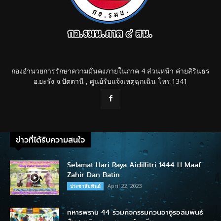
กองอำนวยการรักษาความมั่นคงภายในภาค 4 ส่วนหน้า ค่ายสิรินธร
อ.ยะรัง จ.ปัตตานี , ศูนย์รับแจ้งเหตุฉุกเฉิน โทร.1341
ข่าวที่ได้รับความสนใจ
Selamat Hari Raya Aidilfitri 1444 H Maaf
Zahir Dan Batin
April 22, 2023
ประชาสัมพันธ์
ทหารพราน 44 ร่วมกิจกรรมกวนอาซูรอสัมพันธ์