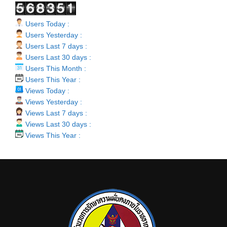
Users Today :
Users Yesterday :
Users Last 7 days :
Users Last 30 days :
Users This Month :
Users This Year :
Views Today :
Views Yesterday :
Views Last 7 days :
Views Last 30 days :
Views This Year :