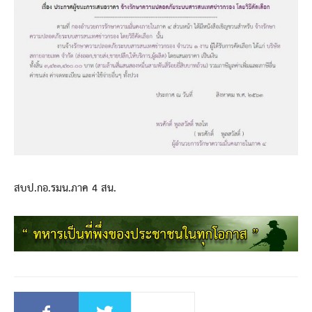
สบป.กอ.รมน.ภาค 4 สน.