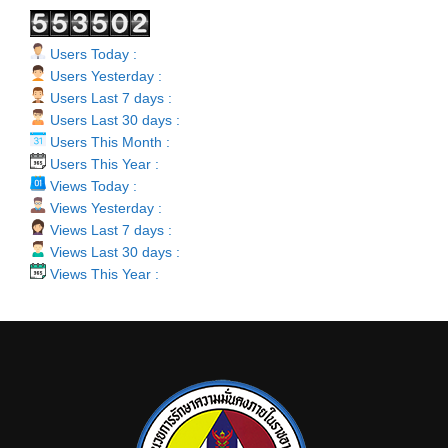
Users Today :
Users Yesterday :
Users Last 7 days :
Users Last 30 days :
Users This Month :
Users This Year :
Views Today :
Views Yesterday :
Views Last 7 days :
Views Last 30 days :
Views This Year :