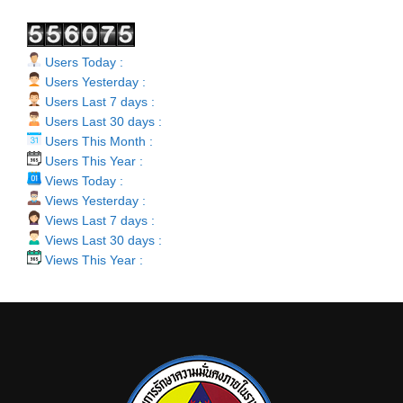
Users Today :
Users Yesterday :
Users Last 7 days :
Users Last 30 days :
Users This Month :
Users This Year :
Views Today :
Views Yesterday :
Views Last 7 days :
Views Last 30 days :
Views This Year :