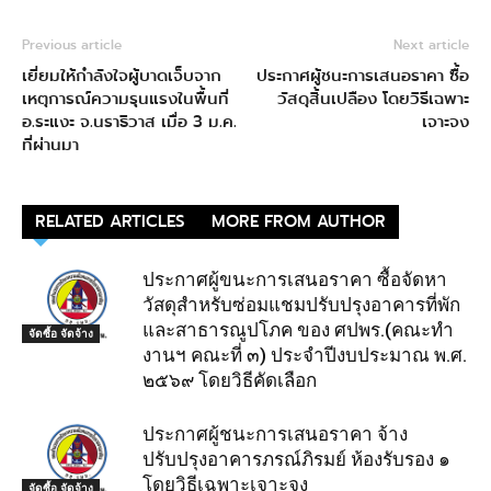
Previous article
Next article
เยี่ยมให้กำลังใจผู้บาดเจ็บจาก
ประกาศผู้ชนะการเสนอราคา ซื้อ
เหตุการณ์ความรุนแรงในพื้นที่
วัสดุสิ้นเปลือง โดยวิธีเฉพาะ
อ.ระแงะ จ.นราธิวาส เมื่อ 3 ม.ค.
เจาะจง
ที่ผ่านมา
RELATED ARTICLES
MORE FROM AUTHOR
ประกาศผู้ขนะการเสนอราคา ซื้อจัดหา
วัสดุสำหรับซ่อมแชมปรับปรุงอาคารที่พัก
และสาธารณูปโภค ของ ศปพร.(คณะทำ
จัดซื้อ จัดจ้าง
งานฯ คณะที่ ๓) ประจำปีงบประมาณ พ.ศ.
๒๕๖๙ โดยวิธีคัดเลือก
ประกาศผู้ชนะการเสนอราคา จ้าง
ปรับปรุงอาคารภรณ์ภิรมย์ ห้องรับรอง ๑
โดยวิธีเฉพาะเจาะจง
จัดซื้อ จัดจ้าง