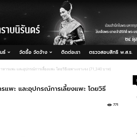
นธ์
จัดซื้อ จัดจ้าง
ติดต่อเรา
ตรวจสอบสิทธิ พ.ส.ร.
อาหารแพะ และอุปกรณ์การเลี้ยงแพะ โดยวิธีเฉพาะเจาะจง (71,340 บาท)
ารแพะ และอุปกรณ์การเลี้ยงแพะ โดยวิธี
771