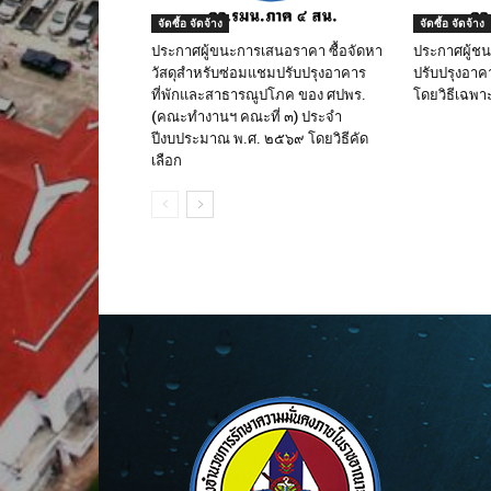
จัดซื้อ จัดจ้าง
จัดซื้อ จัดจ้าง
ประกาศผู้ขนะการเสนอราคา ซื้อจัดหา
ประกาศผู้ช
วัสดุสำหรับซ่อมแชมปรับปรุงอาคาร
ปรับปรุงอาค
ที่พักและสาธารณูปโภค ของ ศปพร.
โดยวิธีเฉพา
(คณะทำงานฯ คณะที่ ๓) ประจำ
ปีงบประมาณ พ.ศ. ๒๕๖๙ โดยวิธีคัด
เลือก