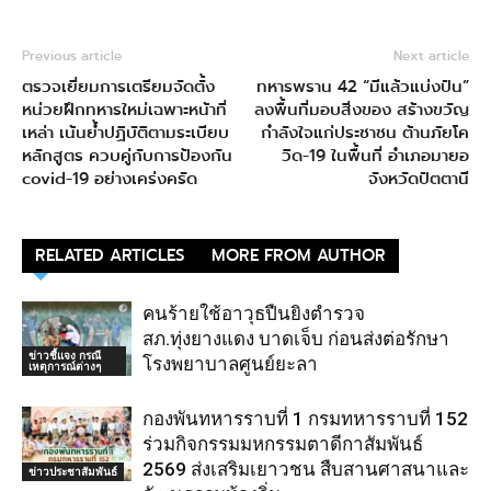
Previous article
Next article
ตรวจเยี่ยมการเตรียมจัดตั้ง
ทหารพราน 42 “มีแล้วแบ่งปัน”
หน่วยฝึกทหารใหม่เฉพาะหน้าที่
ลงพื้นที่มอบสิ่งของ สร้างขวัญ
เหล่า เน้นย้ำปฏิบัติตามระเบียบ
กำลังใจแก่ประชาชน ต้านภัยโค
หลักสูตร ควบคู่กับการป้องกัน
วิด-19 ในพื้นที่ อำเภอมายอ
covid-19 อย่างเคร่งครัด
จังหวัดปัตตานี
RELATED ARTICLES
MORE FROM AUTHOR
คนร้ายใช้อาวุธปืนยิงตำรวจ
สภ.ทุ่งยางแดง บาดเจ็บ ก่อนส่งต่อรักษา
ข่าวชี้แจง กรณี
โรงพยาบาลศูนย์ยะลา
เหตุการณ์ต่างๆ
กองพันทหารราบที่ 1 กรมทหารราบที่ 152
ร่วมกิจกรรมมหกรรมตาดีกาสัมพันธ์
2569 ส่งเสริมเยาวชน สืบสานศาสนาและ
ข่าวประชาสัมพันธ์