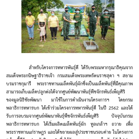
สำหรับโครงการทหารพันธุ์ดี ได้รับพระมหากรุณาธิคุณจาก
สมเด็จพระกนิษฐาธิราชเจ้า กรมสมเด็จพระเทพรัตนราชสุดา ฯ สยาม
บรมราชกุมารี พระราชทานเมล็ดพันธุ์ผักซึ่งเป็นเมล็ดพันธุ์ที่มีคุณภาพ
สามารถเก็บเมล็ดปลูกต่อได้จากศูนย์พัฒนาพันธุ์พืชจักรพันธ์เพ็ญศิริ
ของมูลนิธิชัยพัฒนา มาใช้ในการดำเนินงานโครงการฯ โดยกรม
พลาธิการทหารบก ได้เข้าร่วมโครงการทหารพันธุ์ดี ในปี 2562 และได้
รับการอบรมจากศูนย์พัฒนาพันธุ์พืชจักรพันธ์เพ็ญศิริ ปัจจุบันกรม
พลาธิการทหารบก ได้เริ่มผลิตเมล็ดพันธุ์ผัก ทูลเกล้าฯ ถวาย เพื่อ
พระราชทานแก่ราษฎร และได้ขยายผลสู่ประชาชนรอบค่าย ในโครงการ