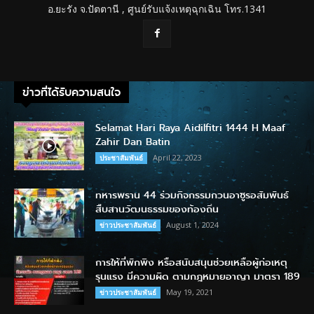
อ.ยะรัง จ.ปัตตานี , ศูนย์รับแจ้งเหตุฉุกเฉิน โทร.1341
ข่าวที่ได้รับความสนใจ
Selamat Hari Raya Aidilfitri 1444 H Maaf
Zahir Dan Batin
April 22, 2023
ประชาสัมพันธ์
ทหารพราน 44 ร่วมกิจกรรมกวนอาซูรอสัมพันธ์
สืบสานวัฒนธรรมของท้องถิ่น
August 1, 2024
ข่าวประชาสัมพันธ์
การให้ที่พักพิง หรือสนับสนุนช่วยเหลือผู้ก่อเหตุ
รุนแรง มีความผิด ตามกฎหมายอาญา มาตรา 189
May 19, 2021
ข่าวประชาสัมพันธ์