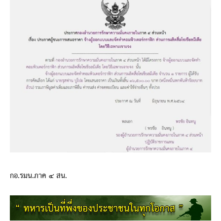
กอ.รมน.ภาค ๔ สน.