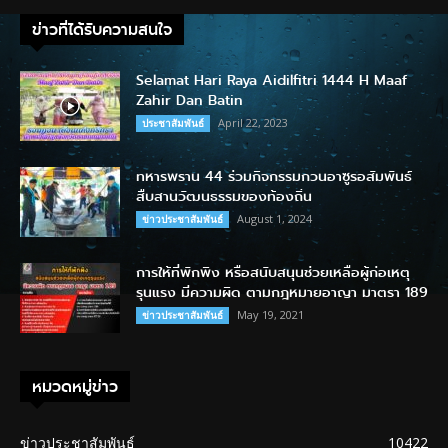
ข่าวที่ได้รับความสนใจ
Selamat Hari Raya Aidilfitri 1444 H Maaf
Zahir Dan Batin
April 22, 2023
ประชาสัมพันธ์
ทหารพราน 44 ร่วมกิจกรรมกวนอาซูรอสัมพันธ์
สืบสานวัฒนธรรมของท้องถิ่น
August 1, 2024
ข่าวประชาสัมพันธ์
การให้ที่พักพิง หรือสนับสนุนช่วยเหลือผู้ก่อเหตุ
รุนแรง มีความผิด ตามกฎหมายอาญา มาตรา 189
May 19, 2021
ข่าวประชาสัมพันธ์
หมวดหมู่ข่าว
ข่าวประชาสัมพันธ์
10422