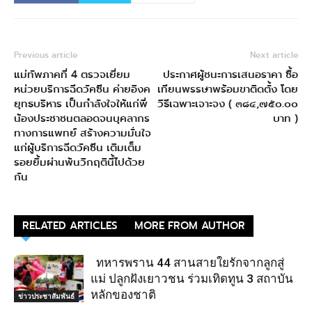
Previous article
Next article
แม่ทัพภาคที่ 4 ตรวจเยี่ยม
ประกาศผู้ชนะการเสนอราคา ซื้อ
หน่วยบริการฉีดวัคซีน ค่ายอิงค
เทียนพรรษาพร้อมขาติดตั้ง โดย
ยุทธบริหาร เป็นกำลังใจให้แก่พี่
วิธีเฉพาะเจาะจง ( ๓๘๔,๗๕๐.๐๐
น้องประชาชนตลอดจนบุคลากร
บาท )
ทางการแพทย์ สร้างความมั่นใจ
แก่ผู้บริการฉีดวัคซีน เติมเต็ม
รอยยิ้มผ่านพ้นวิกฤตินี้ไปด้วย
กัน
RELATED ARTICLES
MORE FROM AUTHOR
ทหารพราน 44 สานสายใยรักจากลูกสู่
แม่ ปลูกฝังเยาวชน ร่วมเทิดทูน 3 สถาบัน
หลักของชาติ
ข่าวประชาสัมพันธ์